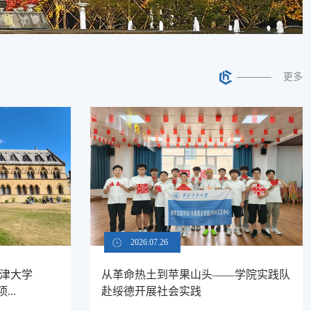
更多
2026.07.26
牛津大学
从革命热土到苹果山头——学院实践队
..
赴绥德开展社会实践