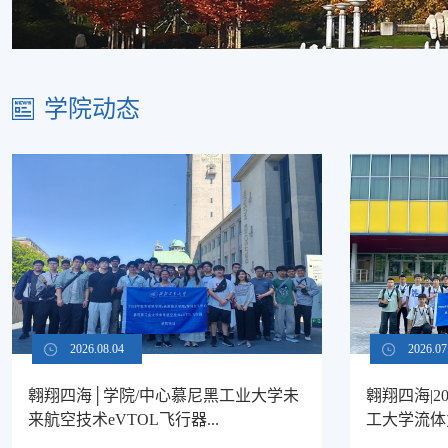
学院动态
2026.08.04
2026.07
翱翔四海│学院/中心慕尼黑工业大学未
翱翔四海|2
来航空技术eVTOL飞行器...
工大学流体力