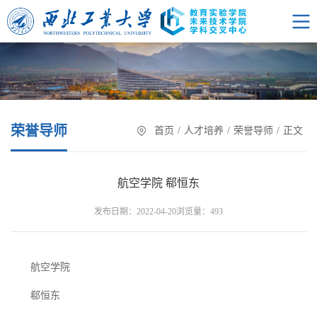
荣誉导师
首页
/
人才培养
/
荣誉导师
/
正文
航空学院 郗恒东
浏览量：
发布日期：2022-04-20
493
航空学院
郗恒东