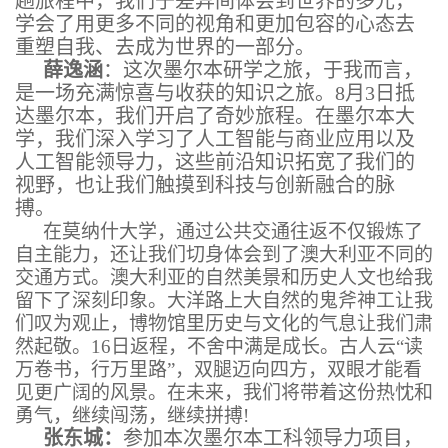
趟旅程中，我们于差异间体会到世界的多元，
学会了用更多不同的视角和更加包容的心态去
重塑自我、去成为世界的一部分。
薛逸涵
：这次墨尔本研学之旅，于我而言，
是一场充满惊喜与收获的知识之旅。8月3日抵
达墨尔本，我们开启了奇妙旅程。在墨尔本大
学，我们深入学习了人工智能与商业应用以及
人工智能领导力，这些前沿知识拓宽了我们的
视野，也让我们触摸到科技与创新融合的脉
搏。
在莫纳什大学，通过公共交通往返不仅锻炼了
自主能力，还让我们切身体会到了澳大利亚不同的
交通方式。澳大利亚的自然美景和历史人文也给我
留下了深刻印象。大洋路上大自然的鬼斧神工让我
们叹为观止，博物馆里历史与文化的气息让我们肃
然起敬。16日返程，不舍中满是成长。古人云“读
万卷书，行万里路”，双腿迈向四方，双眼才能看
见更广阔的风景。在未来，我们将带着这份热忱和
勇气，继续闯荡，继续拼搏!
张东城：
参加本次墨尔本工科领导力项目，