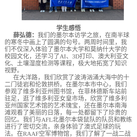
学生感悟
薛弘德：
我们的墨尔本访学之旅，在南半球
的寒冬中画上了圆满的句号。两周时间里，我
们不仅深入体验了墨尔本大学和莫纳什大学的
校园文化，还学习了AI、3D打印、澳大利亚文
化、土壤湿度检测等课程，极大地拓宽了知识
视野。
在大洋路，我们欣赏了波涛汹涌大海中的十
二门徒岩和伦敦拱桥。在墨尔本市中心，我们
参观了维多利亚州图书馆，在菲林德斯车站前
驻足，逛了维多利亚女皇市场，欣赏了维多利
亚州国家艺术馆的艺术瑰宝，还在墨尔本南海
滩观看了美丽的日落，每一处都留下了珍贵的
回忆。我们与AFL北墨尔本袋鼠队的队员和教练
进行了密切交流，亲身体验了澳式足球的玩
法。在RAAF空军博物馆，我们了解了一战二战