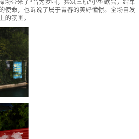
操场带来了“音为梦响，共筑三航”小型歌会，给军
的使命，也诉说了属于青春的美好憧憬。全场自发
上的氛围。