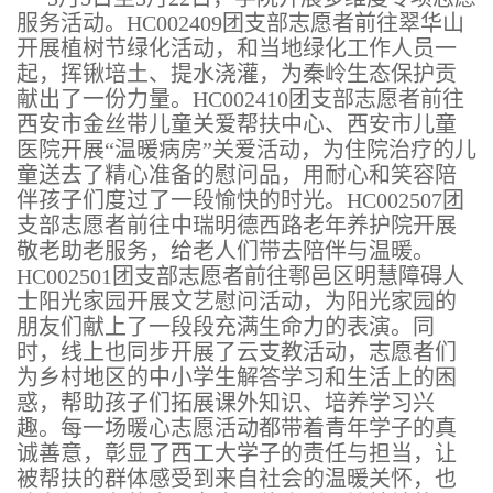
服务活动。HC002409团支部志愿者前往翠华山
开展植树节绿化活动，和当地绿化工作人员一
起，挥锹培土、提水浇灌，为秦岭生态保护贡
献出了一份力量。HC002410团支部志愿者前往
西安市金丝带儿童关爱帮扶中心、西安市儿童
医院开展“温暖病房”关爱活动，为住院治疗的儿
童送去了精心准备的慰问品，用耐心和笑容陪
伴孩子们度过了一段愉快的时光。HC002507团
支部志愿者前往中瑞明德西路老年养护院开展
敬老助老服务，给老人们带去陪伴与温暖。
HC002501团支部志愿者前往鄠邑区明慧障碍人
士阳光家园开展文艺慰问活动，为阳光家园的
朋友们献上了一段段充满生命力的表演。同
时，线上也同步开展了云支教活动，志愿者们
为乡村地区的中小学生解答学习和生活上的困
惑，帮助孩子们拓展课外知识、培养学习兴
趣。每一场暖心志愿活动都带着青年学子的真
诚善意，彰显了西工大学子的责任与担当，让
被帮扶的群体感受到来自社会的温暖关怀，也