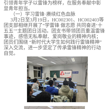
引领青年学子以雷锋为榜样，在服务奉献中彰
显青年担当。
（一）
学习雷锋·赓续红色血脉
3
月
2
日至
3
月
19
日，
HC002301
、
HC002403
等
团支部相继开展了“学雷锋 做志愿 共同奋进‘十
五五’”主题团日活动。团支书带领团员重温雷锋
事迹，感悟无私奉献、爱岗敬业的精神内核；
团员们围绕
“新时代大学生如何践行雷锋精神”
深入交流，进一步坚定了传承雷锋精神的行动
自觉
。