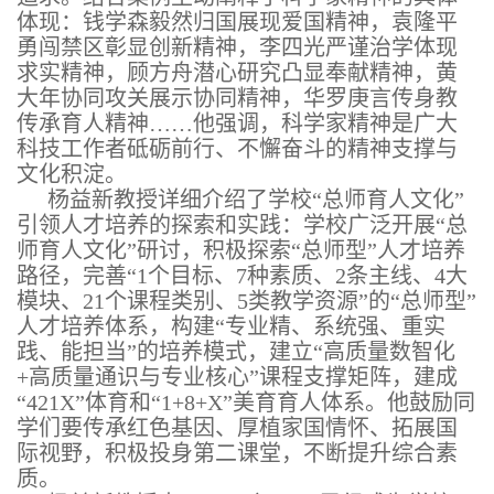
体现：钱学森毅然归国展现爱国精神，袁隆平
勇闯禁区彰显创新精神，李四光严谨治学体现
求实精神，顾方舟潜心研究凸显奉献精神，黄
大年协同攻关展示协同精神，华罗庚言传身教
传承育人精神……他强调，科学家精神是广大
科技工作者砥砺前行、不懈奋斗的精神支撑与
文化积淀。
杨益新教授详细介绍了学校“总师育人文化”
引领人才培养的探索和实践：学校广泛开展“总
师育人文化”研讨，积极探索“总师型”人才培养
路径，完善“1个目标、7种素质、2条主线、4大
模块、21个课程类别、5类教学资源”的“总师型”
人才培养体系，构建“专业精、系统强、重实
践、能担当”的培养模式，建立“高质量数智化
+高质量通识与专业核心”课程支撑矩阵，建成
“421X”体育和“1+8+X”美育育人体系。他鼓励同
学们要传承红色基因、厚植家国情怀、拓展国
际视野，积极投身第二课堂，不断提升综合素
质。