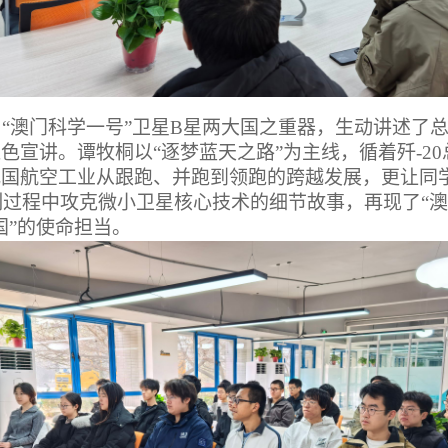
机、“澳门科学一号”卫星B星两大国之重器，生动讲述
色宣讲。谭牧桐以“逐梦蓝天之路”为主线，循着歼-2
国航空工业从跟跑、并跑到领跑的跨越发展，更让同学
研制过程中攻克微小卫星核心技术的细节故事，再现了“
国”的使命担当。