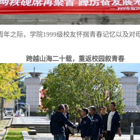
校85周年之际，学院1999级校友怀揣青春记忆以
跨越山海二十载，重返校园叙青春