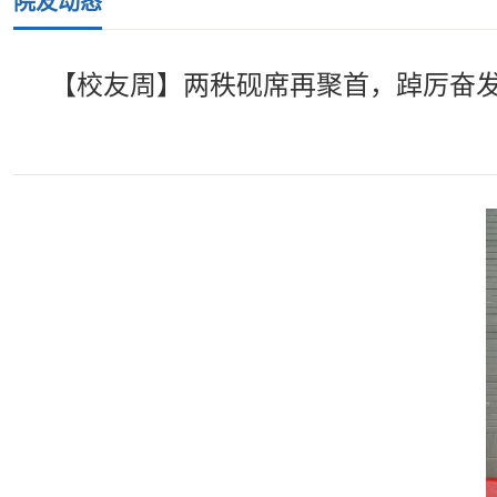
院友动态
【校友周】两秩砚席再聚首，踔厉奋发展