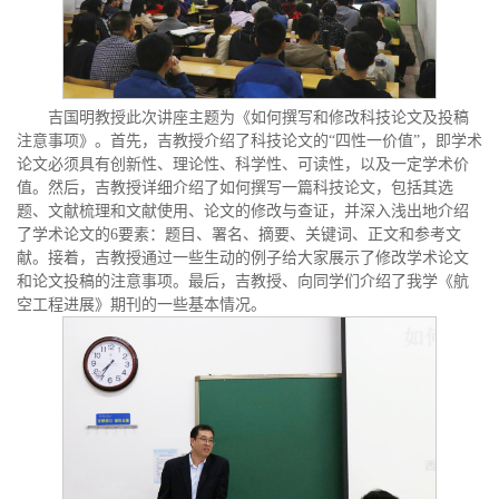
吉国明教授此次讲座主题为《如何撰写和修改科技论文及投稿
注意事项》。首先，吉教授介绍了科技论文的“四性一价值”，即学术
论文必须具有创新性、理论性、科学性、可读性，以及一定学术价
值。然后，吉教授详细介绍了如何撰写一篇科技论文，包括其选
题、文献梳理和文献使用、论文的修改与查证，并深入浅出地介绍
了学术论文的6要素：题目、署名、摘要、关键词、正文和参考文
献。接着，吉教授通过一些生动的例子给大家展示了修改学术论文
和论文投稿的注意事项。最后，吉教授、向同学们介绍了我学《航
空工程进展》期刊的一些基本情况。