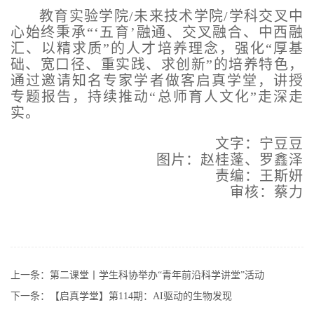
教育实验学院/未来技术学院/学科交叉中
心始终秉承“‘五育’融通、交叉融合、中西融
汇、以精求质”的人才培养理念，强化“厚基
础、宽口径、重实践、求创新”的培养特色，
通过邀请知名专家学者做客启真学堂，讲授
专题报告，持续推动“总师育人文化”走深走
实。
文字：宁豆豆
图片：赵桂蓬、罗鑫泽
责编：王斯妍
审核：蔡力
上一条：
第二课堂丨学生科协举办“青年前沿科学讲堂”活动
下一条：
【启真学堂】第114期：AI驱动的生物发现