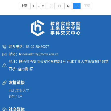
...
上页
1
9
10
11
12
13
下页
联系电话：86-29-88430277
邮箱：honorsadmin@nwpu.edu.cn
地址：陕西省西安市长安区东祥路1号 西北工业大学长安校区教学
西楼C座南侧1层
友情链接
西北工业大学
翱翔门户
社交媒体