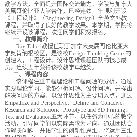
教学方法，全面提升国际
交流
能力。学院与加拿大
英属哥伦比亚大学合作，已经连续三年顺利开设
《工程设计》（
Engineering Design
）全英文外教
课程，并取得了良好的教学效果。本学期，学院将
继续开设该课程，欢迎同学们积极报名。
一、教师简介
Ray Taheri
教授任职于加拿大英属哥伦比亚大
学奥肯纳根校区，是该校
Design Thinking Center
的
创建人，工程设计、设计思维课程团队的核心成
员，连续五年获得该校教学卓越奖。
二、课程内容
该课程注重工程理论和工程问题的分析，通过
实践理论学习，能够分析问题
、
设计问题，并
提出
解决问题的方案。以设计思维为主要切入点，通过
Empathize and Perspective
、
Define and Conceive
、
Research and Solution
、
Prototype and 3D Printing
、
Test and Evaluation
五大环节，以任务为中心的教学
活动，引导同学们以实际需求
为导向
，通过团队合
作解决问题，开拓学生的创新性思维。将运用三维