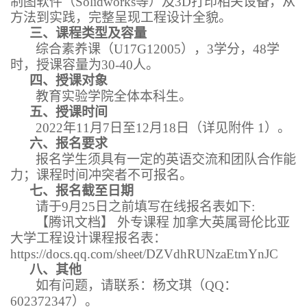
制图软件（
Solidworks
等
）及
3D
打印相关设备，从
方法到实践，完整呈现工程设计全貌。
三、课程类型及容量
综合素养课（
U17
G1
200
5
），
3
学分，
48
学
时，授课容量为
30-40
人。
四、授课对象
教育
实验学院
全体本科生。
五、授课时间
2022
年
11
月
7
日至
12
月
18
日（详见附件
1
）
。
六、报名要求
报名学生须具有一定的英语交流和团队合作能
力；课程时间冲突者不可报名。
七、报名截至日期
请于
9
月
2
5
日之前
填写在线报名表如下
:
【腾讯文档】
外专课程
加拿大英属哥伦比亚
大学工程设计课程报名表
：
https://docs.qq.com/sheet/DZVdhRUNzaEtmYnJC
八、其他
如有问题，请联系：杨文琪（
QQ
：
602372347
）。