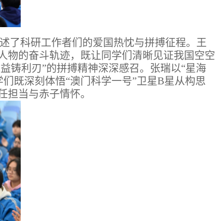
讲述了科研工作者们的爱国热忱与拼搏征程。王
军人物的奋斗轨迹，既让同学们清晰见证我国空空
广益铸利刃”的拼搏精神深深感召。张瑞以“星海
们既深刻体悟“澳门科学一号”卫星B星从构思
任担当与赤子情怀。