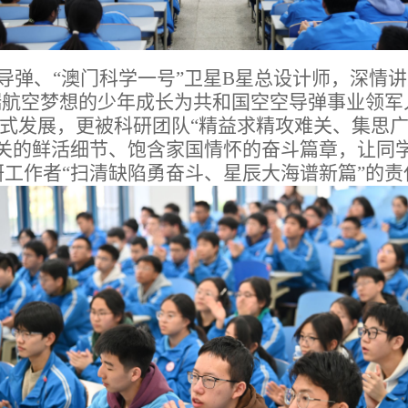
导弹、“澳门科学一号”卫星B星总设计师，深情
揣航空梦想的少年成长为共和国空空导弹事业领
跃式发展，更被科研团队“精益求精攻难关、集思
关的鲜活细节、饱含家国情怀的奋斗篇章，让同学
工作者“扫清缺陷勇奋斗、星辰大海谱新篇”的责