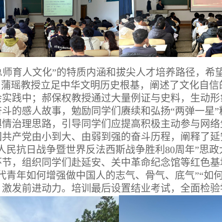
总师育人文化”的特质内涵和拔尖人才培养路径，希
；
蒲瑶教授立足中华文明历史根基，阐述了文化自信
会实践中；郝保权教授通过大量例证与史料，生动形
斗的感人故事，勉励同学们赓续和弘扬“两弹一星”
舆情治理思路，引导同学们应提高积极主动参与网络
国共产党由小到大、由弱到强的奋斗历程，阐释了延
人民抗日战争暨世界反法西斯战争胜利
80周年”思
环节，组织同学们赴延安、关中革命纪念馆等红色基
当代青年如何增强做中国人的志气、骨气、底气”“如
、激发前进动力。培训最后设置结业考试，全面检验