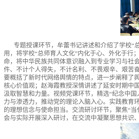
专题授课环节，
牟蕾书记讲述和介绍了学校
“
用，将学校“总师育人文化”内化于心、外化于行
命，将中华民族共同体意识融入到专业学习与社
件、不计个人得失，不计名利、不畏艰辛、艰苦奋
要概括了新时代网络舆情的特点，进一步阐释了
核心价值观
；
赵海霞教授深情讲述了延安时期中
汲取智慧和力量
。
视频党课环节，精选
“
纪念中国
力与渗透力，推动党的理论入脑入心。实践教育
的
理想信念与使命担当。交流研讨环节，聚焦
“
会与实际开展深入研讨，在交流中凝聚思想共识