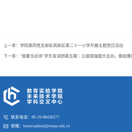
上一条：
学院第四党支部赴高新区第二十一小学开展主题党日活动
下一条：
“我要当总师”学生宣讲团第五期｜立报国强国大志向，做挺膺
联系电话：86-29-88430277
邮箱：honorsadmin@nwpu.edu.cn