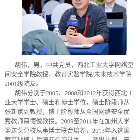
胡伟
，
男，中共党员
，西北工业大学网络空
间安全学
院教授
，教育实验学院
/未来技术学院
2001
级院友。
胡伟
分别于
2005、2008和2012年获得西北工
业大学学士、硕士和博士学位，硕士
阶段师从
张新家副教授，博士
阶段师从
全国网络安全优
秀教师慕德俊教授。
2009至2011年在加州大学
圣迭戈分校从事博士联合培养，2013年入选国
家首批博士后国际交流计划——派出计划，于