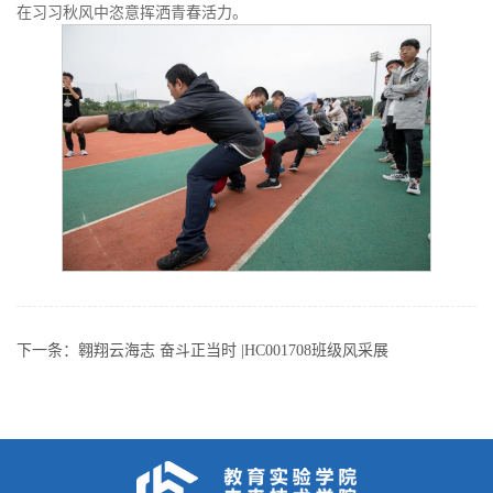
在习习秋风中恣意挥洒青春活力。
下一条：
翱翔云海志 奋斗正当时 |HC001708班级风采展