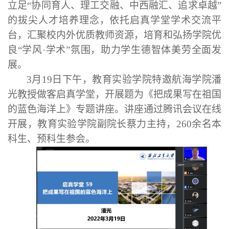
立足
“协同育人、理工交融、中西融汇、追求卓越”
的拔尖人才培养理念，依托启真学堂学术交流平
台，汇聚校内外优质教师资源，培育和弘扬学院优
良“学风·学术”氛围，助力学生德智体美劳全面发
展。
3月1
9
日下午，教育实验学院特邀航
海学院潘
光
教授做客启真学堂，开展题
为《
把成果写在祖国
的蓝色海洋上
》专题讲座。讲座通过腾讯会议在线
开展，教育实验学院副院长蔡力主持，
260余名本
科生、预科生参会。