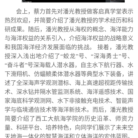
会上，蔡力首先对潘光教授做客启真学堂表示
热烈欢迎，并简要介绍了潘光教授的学术经历和科
研成果。随后，潘光教授从海权的概念、海洋能力
与海洋权益的关系引入，介绍海洋权益的战略意义
和我国海洋经济发展面临的挑战。 接着，潘光教
授深入浅出地介绍了“蛟龙”号、“深海勇士”号、
“奋斗者”号深海载人潜水器，自主水下航行器、水
下滑翔机、仿蝠鲼柔体潜水器等典型水下装备，讲
述了全深海声学观测潜标、海上高速超视距传输技
术、深水钻井隔水管监测系统、海洋遥感技术、国
家海底科学观测网、水下非接触充电技术、智能声
学与临境通信技术等海洋新技术。而后，潘光教授
简要介绍了西工大航海学院的历史沿革、师资力
量、科研平台、培养特色，向同学们展示了未来空
天地海一体化的智慧海洋和立体海洋的宏伟蓝图。