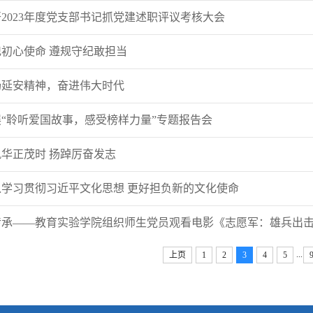
2023年度党支部书记抓党建述职评议考核大会
初心使命 遵规守纪敢担当
扬延安精神，奋进伟大时代
“聆听爱国故事，感受榜样力量”专题报告会
华正茂时 扬踔厉奋发志
学习贯彻习近平文化思想 更好担负新的文化使命
传承——教育实验学院组织师生党员观看电影《志愿军：雄兵出
...
上页
1
2
3
4
5